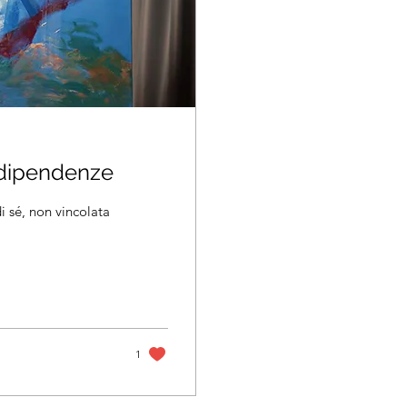
 dipendenze
i sé, non vincolata
1