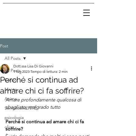
Post
All Posts
Dott.ssa Lisa Di Giovanni
All Posts
1 lug 2023
Tempo di lettura: 2 min
Perché si continua ad
Corpo
amare chi ci fa soffrire?
Mente
Anima
Amare profondamente qualcosa di 
sbagliato, malgrado tutto
SempliceMENTE
psicologia
Perché si continua ad amare chi ci fa 
olio
soffrire?