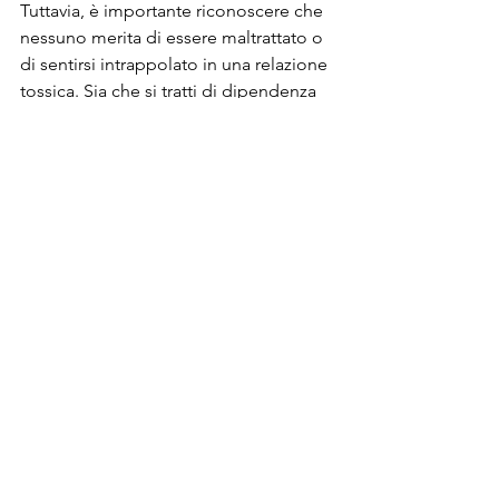
Tuttavia, è importante riconoscere che 
nessuno merita di essere maltrattato o 
di sentirsi intrappolato in una relazione 
tossica. Sia che si tratti di dipendenza 
emotiva, di bisogno di auto-
affermazione o di abitudine, ci sono 
modi per superare questi schemi e 
costruire relazioni più sane e 
gratificanti.
Con il giusto supporto e le giuste 
risorse, è possibile imparare a 
prendersi cura di se stessi e delle 
proprie esigenze emotive, e a costruire 
relazioni più sane e positive per il 
proprio benessere e felicità.
Dott.ssa Lisa Di Giovanni