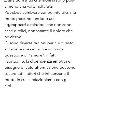
È una domanda che molti si sono posti 
social
almeno una volta nella 
vita
.
Potrebbe sembrare contro intuitivo, ma 
molte persone tendono ad 
aggrapparsi a relazioni che non sono 
sane o felici, nonostante il dolore che 
ne deriva.
Ci sono diverse ragioni per cui questo 
accade, e spesso non è solo una 
questione di "amore". Infatti, 
l'abitudine, la 
dipendenza emotiva
 e il 
bisogno di auto-affermazione possono 
essere tutti fattori che influenzano il 
modo in cui ci relazioniamo con gli 
altri.