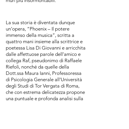
muri più insormontabili.
La sua storia è diventata dunque
un’opera, “Phoenix – Il potere
immenso della musica”, scritta a
quattro mani insieme alla scrittrice e
poetessa Lisa Di Giovanni e arricchita
dalle affettuose parole dell’amico e
collega Raf, pseudonimo di Raffaele
Riefoli, nonché da quelle della
Dott.ssa Maura Ianni, Professoressa
di Psicologia Generale all’Università
degli Studi di Tor Vergata di Roma,
che con estrema delicatezza propone
una puntuale e profonda analisi sulla
condizione che per anni lo ha
invalidato ma dalla quale ne è uscito
vincente. In 23 capitoli, numero scelto
per i suoi molteplici significati,